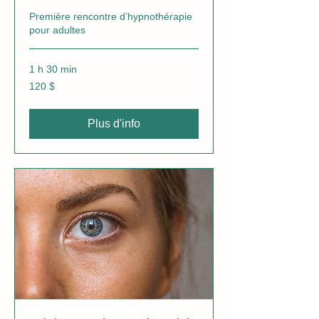
Première rencontre d’hypnothérapie
pour adultes
1 h 30 min
120 dollars
120 $
canadiens
Plus d'info