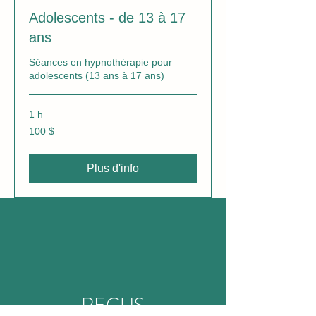
Adolescents - de 13 à 17
ans
Séances en hypnothérapie pour
adolescents (13 ans à 17 ans)
1 h
100 dollars
100 $
canadiens
Plus d'info
REÇUS