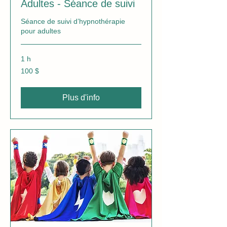
Adultes - Séance de suivi
Séance de suivi d’hypnothérapie
pour adultes
1 h
100 dollars
100 $
canadiens
Plus d'info